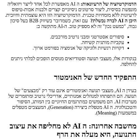
הדמוקרטיזציה של הרעיונאות:
ה AI מאפשרת לכל אחד לייצר ויזואליה
מונפשת בסיסית, ליצור סרטונים ניסיוניים קצרים ולבנות אבות-טיפוס
לרעיונות ללא מומחיות טכנית. הדמוקרטיזציה הזו היא עוצמתית וחיובית.
היכן ה
AI
לבדה נכשלת
?
עם זאת, כשמדובר בשיווק B2B בעל סיכון
גבוה, "כמעט נכון" זה לא מספיק טוב. ה-AI מתקשה ב:
סיפורים אסטרטגי ומבני נרטיב מורכבים.
עקביות מותגית קשיחה.
דקויות רגשיות ולוגיקה של אנימציה בפורמט ארוך.
בנקודות אלו, מעצבי תנועה וסטודיואים מנוסים הופכים לבלתי ניתנים
להחלפה.
התפקיד החדש של האנימטור
בעידן ה AI, מעצבי תנועה ואנימטורים אינם עוד רק "מבצעים" של
תנועה. הם התפתחו למנהלים אמנותיים, אדריכלי נרטיב ומתזמרים של
מערכות AI. הם משמשים כמתרגמים החיוניים בין המותג, הסיפור
והטכנולוגיה. ה AI מטפלת ביצירה (Generation), המעצבים מטפלים
במשמעות (Meaning).
מחשבה אחרונה: ה AI לא מחליפה את עיצוב
התנועה, היא מעלה את הרף