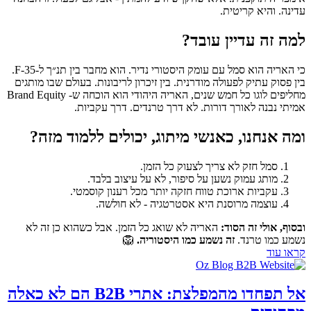
עדינה. והיא קריטית.
למה זה עדיין עובד?
כי האריה הוא סמל עם עומק היסטורי נדיר. הוא מחבר בין תנ״ך ל-F-35.
בין פסוק עתיק לפעולה מודרנית. בין זיכרון לריבונות. בעולם שבו מותגים
מחליפים לוגו כל חמש שנים, האריה היהודי הוא הוכחה ש- Brand Equity
אמיתי נבנה לאורך דורות. לא דרך טרנדים. דרך עקביות.
ומה אנחנו, כאנשי מיתוג, יכולים ללמוד מזה?
סמל חזק לא צריך לצעוק כל הזמן.
מותג עמוק נשען על סיפור, לא על עיצוב בלבד.
עקביות ארוכת טווח חזקה יותר מכל רענון קוסמטי.
עוצמה מרוסנת היא אסטרטגיה - לא חולשה.
ובסוף, אולי זה הסוד
:
האריה לא שואג כל הזמן. אבל כשהוא כן זה לא
נשמע כמו טרנד.
זה נשמע כמו היסטוריה
.
🦁
קראו עוד
אל תפחדו מהמפלצת: אתרי B2B הם לא כאלה