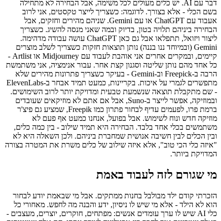
דבר עם AI. יש כלים מעולים לכל משימה, אבל הבחירה לא מתחילה
בשם הכלי - אלא בצורך. לדוגמה: כשצריך לייצר טקסטים, אני לרוב
אעבוד עם ChatGPT או עם Gemini. שניהם מהירים וחזקים, אבל
הבחירה ביניהם תלויה בטון, בדיוק ובמה שאני מנסה להשיג. כשצריך
ליצור ויזואל, תתפלאו אבל גם כאן ChatGPT עושה עבודה מדהימה.
Gemini (ובמיוחד ננו בננה) נותן תוצאות חזקות כשצריך לשלב מוצרים
קיימים, ובמקרים אחרים אני אוהבת לעבוד עם Midjourney או Artlist -
כל אחד מהם נותן שליטה וסגנון קצת אחר. עבור אנימציה, אני משתמשת
הרבה ב-Freepick וב-Gemini - בעיקר כשצריך פתרונות מהירים שלא
מתפשרים לגמרי על איכות. בקריינות, כמעט תמיד אבחר ב-ElevenLabs
- שם מתקבלת תוצאה שנשמעת טבעית ומדויקת יותר לרוב השימושים.
ובמוזיקה, אפשר לייצר ב-Suno, אבל אם אתם לא מוזיקאים שעובדים
ברמת פרו, לפעמים עדיף לבחור פתרון כמו Freepik, שמציע גם פיצ'ר
מוזיקה חדש ונוח לשימוש. אבל בפועל, אנחנו כמעט אף פעם לא
משתמשים בכלי אחד בלבד. הבחירה היא תמיד שילוב - בין כמה כלים,
ובין הכלים לבין חשיבה אנושית שמחברת ביניהם. ולכן השאלה היא לא
"איזה כלי הכי טוב", אלא איזה שילוב של כלים משרת את המטרה בצורה
המדויקת ביותר.
מי שגורם לזה לעבוד באמת
הזכרתי קודם ילד מבולבל בחנות ממתקים. אבל מי שבאמת יודע לבחור
הוא לא הילד - אלא מי שיש לו ניסיון, ידע והבנה מה לחפש. מאחורי כל
כלי AI שיש לו ערך עומדים אנשים: מפתחים, חוקרים, יוצרים, מעצבים -