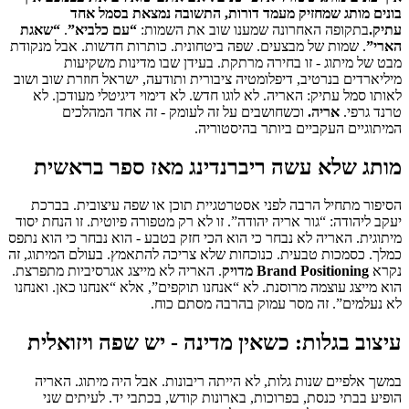
בונים מותג שמחזיק מעמד דורות, התשובה נמצאת בסמל אחד
עתיק.
בתקופה האחרונה שמענו שוב את השמות:
“
עם כלביא
”
.
“
שאגת
הארי
”
. שמות של מבצעים. שפה ביטחונית. כותרות חדשות. אבל מנקודת
מבט של מיתוג - זו בחירה מרתקת. בעידן שבו מדינות משקיעות
מיליארדים בנרטיב, דיפלומטיה ציבורית ותודעה, ישראל חוזרת שוב ושוב
לאותו סמל עתיק: האריה. לא לוגו חדש. לא דימוי דיגיטלי מעודכן. לא
טרנד גרפי.
אריה.
וכשחושבים על זה לעומק - זה אחד המהלכים
המיתוגיים העקביים ביותר בהיסטוריה.
מותג שלא עשה ריברנדינג מאז ספר בראשית
הסיפור מתחיל הרבה לפני אסטרטגיית תוכן או שפה עיצובית. בברכת
יעקב ליהודה: “גור אריה יהודה”. זו לא רק מטפורה פיוטית. זו הנחת יסוד
מיתוגית. האריה לא נבחר כי הוא הכי חזק בטבע - הוא נבחר כי הוא נתפס
כמלך. כסמכות טבעית. כנוכחות שלא צריכה להתאמץ. בעולם המיתוג, זה
נקרא
Brand Positioning מדויק
. האריה לא מייצג אגרסיביות מתפרצת.
הוא מייצג עוצמה מרוסנת. לא “אנחנו תוקפים”, אלא “אנחנו כאן. ואנחנו
לא נעלמים”. זה מסר עמוק בהרבה מסתם כוח.
עיצוב בגלות: כשאין מדינה - יש שפה ויזואלית
במשך אלפיים שנות גלות, לא הייתה ריבונות. אבל היה מיתוג. האריה
הופיע בבתי כנסת, בפרוכות, בארונות קודש, בכתבי יד. לעיתים שני