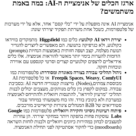
ארגז הכלים של אנימציית ה-AI: במה באמת
משתמשים?
אנימציית AI אינה מופעלת על ידי "כלי קסם" אחד, אלא על ידי מערכות
של פלטפורמות, כשכל אחת משרתת תפקיד יצירתי שונה:
יצירת וידאו
AI
קולנועי
:
כלים כמו
Higgsfield
מתמקדים בווידאו
כקולנוע, ולא כגרפיקה בתנועה. הם מאפשרים ליוצרים להגדיר
תנועת מצלמה, קצב ושפה חזותית באמצעות הנחיות (prompts)
הדומות להערות בימוי יותר מאשר להוראות אנימציה. אלו כלים
אידיאליים לרצפים קולנועיים קצרים וסרטי קונספט עם אווירה
ונוכחות חזקה.
ניהול תהליכי עבודה בצורה מאוגדת ומסודרת:
פלטפורמות כמו
ComfyUI
,
Weavy
,
Freepik Spaces
או כל פלטפורמת AI
מבוססת צמתים,(Nodes) מייצגות קטגוריה חדשה AI :כסביבת
עבודה. במקום לקפוץ בין כלים מנותקים, מעצבים יכולים לבנות
תהליכי "מרעיון לווידאו", להתנסות ויזואלית ולהתייחס לאנימציה
כמערכת ולא כקובץ בודד. זהו כוח משמעותי במיוחד עבור
סטודיואים של B2B המנהלים צינורות קריאייטיב מורכבים.
פיתוח רעיונות ניסיוני וחקירה ויזואלית
:
פלטפורמות כמו
Google
Labs
עוסקות פחות בהפקה ויותר במחקר יצירתי. הן עוזרות
למעצבים לבחון במהירות כיוונים ויזואליים ולבנות לוחות השראה
(moodboards) כדי לחקור אסתטיקה לפני תחילת האנימציה.