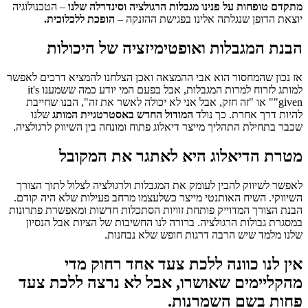
מתקדם טופחות על פנינו מגבלות הרגולציה וסינדרלה שלנו
– הטכנולוגיה
יוצאת הדופן שנגלתה אלינו בפגישת ההזנקה –
הופכת ללכלוכית.
הבנת המגבלות ואופטימיזציה של היכולות
אז נכון שהמחסור הוא אבי ההמצאה ואכן הצלחנו להמציא דרכים לאפשר
למותג לזרוח למרות המגבלות, אבל בפעם המי יודע כמה ששמענו it's
given"" או "זה חזק, אבל אני לא יכולה לאשר את זה", הבנו שחייבת
להיות דרך אחרת. כך נולד
המודול החדש באסטרטגיית המותג
שלנו
שכבר בתחילת התהליך מייצר דיאלוג פתוח ומונחה בין השיווק לרגולציה.
מטרת הדיאלוג היא לאתגר את המקובל
לאפשר לשיווק להבין לעומק את המגבלות ולרגולציה לצלול לתוך הצורך
השיווקי. השיח האותנטי מייצר כשלעצמו מרחב פעילות שלא היה קודם.
הבנת הצורך המדוייק פותחת זוויות הסתכלות חדשות ומאפשרת פתרונות
במסגרת גבולות הרגולציה. ברורה לנו החשיבות של הציות אבל הנסיון
שלנו מלמד שיש הרבה דרגות חופש שלא נבחנות.
אין לנו כוונה ללכת צעד אחד רחוק מדי
מהקליימים שאושרו, אבל לא נרצה ללכת צעד
פחות בשם השמרנות.