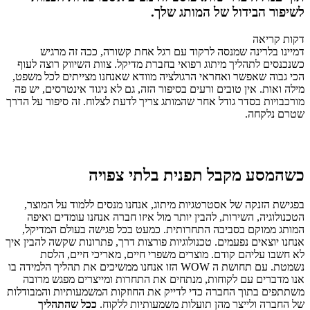
לשיפור הבידול של המותג שלך.
דקות קריאה
דמיינו בלרינה שמנסה לרקוד עם רגל אחת קשורה, ככה זה מרגיש
כשנכנסים לתהליך מיתוג רפואי בחברת מדיקל. צוות השיווק רוצה לעוף
הכי גבוה שאפשר ואחראי הרגולציה מוודא שאנחנו מצייתים לכל משפט,
מילה ואות. אין טובים ורעים בסיפור הזה, גם לא ניגוד אינטרסים, יש פה
מורכבויות בסדר גודל אחר שהמותג צריך לדעת לצלוח. זה סיפור על הדרך
שטרם נלקחה.
כשהמסע מקבל תפנית בלתי צפויה
בפגישת הזנקה של אסטרטגיות מיתוג, אנחנו מנסים ללמוד על המוצר,
הטכנולוגיה, השירות, להבין יותר מול איזו חברה אנחנו עומדים ואיפה
המותג ממוקם בסביבה התחרותית. כמעט בכל פגישה בעולם המדיקל,
אנחנו יוצאים נפעמים. טכנולוגיות פורצות דרך, פתרונות שקשה להבין איך
לא חשבו עליהם קודם. מוצרים משפרי חיים, מאריכי חיים, הלסת
נשמטת. עם תחושת ה WOW הזו אנחנו ממשיכים את תהליך הלמידה בו
אנו מדברים עם לקוחות, מנתחים את התחרות ומייצרים מפגש מרובה
משתתפים בתוך החברה כדי לדייק את החוזקות המשמעותיות והמבודלות
של החברה ולייצר מהן תועלות משמעותיות ללקוח.
ככל שהתהליך