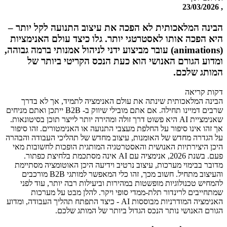
, 23/03/2026
הבינה המלאכותית לא הפכה את עיצוב התנועה לקל יותר –
היא הפכה אותו לאסטרטגי יותר. גלו כיצד עולם האנימציות
(animations) עובר מביצוע ידני לניהול אמנותי ברמה גבוהה,
ומדוע הגורם האנושי הוא כעת הנכס הקריטי ביותר של
המותג שלכם.
דקות קריאה
הבינה המלאכותית שינתה את עולם האנימציה לתמיד, אך לא בדרך
שרבים דמיינו תחילה. אם אתם מובילי שיווק ב- B2B ייתכן ואתם מניחים
שאנימציית AI היא פשוט דרך זולה ומהירה יותר לייצר תוכן בסיטונאות.
אך זהו אינו סיפור על החלפת מעצבי התנועה או האנימטורים. זהו סיפור
על הגדרה מחדש של האומנות, עיצוב מחדש של תהליכי העבודה והבהרה
היכן היצירתיות האנושית והאסטרטגיה המותגית הופכות לחשובות מאי
פעם. בשנת 2026, אנימציה עם AI אינה מסתכמת בלחיצת כפתור.
מדובר בבימוי מערכות, עיצוב נרטיב וידיעה היכן האוטומציה מסתיימת
והעיצוב מתחיל. חשוב מכך, זהו כלי המאפשר למותגי B2B מורכבים
להמחיש טכנולוגיות מופשטות במהירות וביעילות רבה יותר, עוד לפני
שמתחייבים לרינדור תלת-ממדי סופי ויקר. להלן מבט על מערכות
האנימציה המודרניות מבוססות AI - כיצד התפתח תהליך העבודה, ומדוע
הגורם האנושי נותר הנכס הגדול ביותר של המותג שלכם.