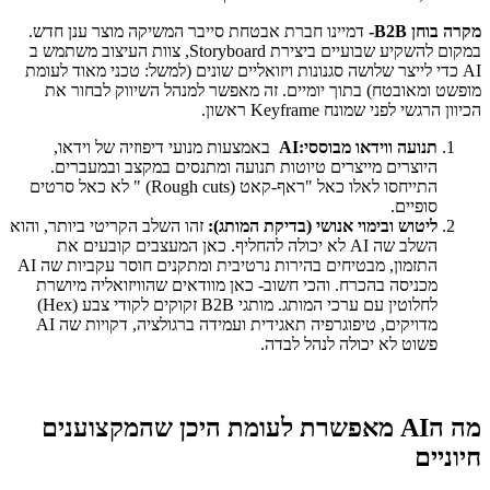
מקרה בוחן
B
2
B
-
דמיינו חברת אבטחת סייבר המשיקה מוצר ענן חדש.
במקום להשקיע שבועיים ביצירת Storyboard, צוות העיצוב משתמש ב
AI כדי לייצר שלושה סגנונות ויזואליים שונים (למשל: טכני מאוד לעומת
מופשט ומאובטח) בתוך יומיים. זה מאפשר למנהל השיווק לבחור את
הכיוון הרגשי לפני שמונח Keyframe ראשון.
תנועה ווידאו מבוססי
:AI
באמצעות מנועי דיפוזיה של וידאו,
היוצרים מייצרים טיוטות תנועה ומתנסים במקצב ובמעברים.
התייחסו לאלו כאל "ראף-קאט (Rough cuts) " לא כאל סרטים
סופיים.
ליטוש ובימוי אנושי (בדיקת המותג):
זהו השלב הקריטי ביותר, והוא
השלב שה AI לא יכולה להחליף. כאן המעצבים קובעים את
התזמון, מבטיחים בהירות נרטיבית ומתקנים חוסר עקביות שה AI
מכניסה בהכרח. והכי חשוב- כאן מוודאים שהוויזואליה מיושרת
לחלוטין עם ערכי המותג. מותגי B2B זקוקים לקודי צבע (Hex)
מדויקים, טיפוגרפיה תאגידית ועמידה ברגולציה, דקויות שה AI
פשוט לא יכולה לנהל לבדה.
מה הAI מאפשרת לעומת היכן שהמקצוענים
חיוניים