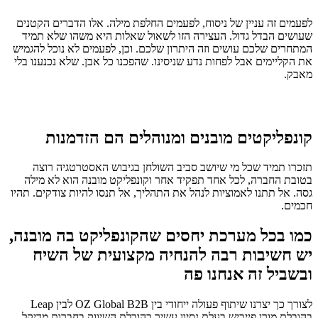
לפעמים זה עניין של ניסוח, לפעמים החלפת מילה. אלו הדברים הקטנים
שעושים הבדל גדול. העצירה הזו לשאול שאלות היא משהו שלא תמיד
המתחרים שלכם עושים וזה היתרון שלכם. וכן, לפעמים לא נוכל להגמיש
את הקליימים אבל לפחות נדע שניסינו. שהפכנו כל אבן. שלא נכנענו בלי
מאבק.
קונפליקטים מובנים ומנוהלים הם הזדמנות
תזכרו תמיד שכל מי שיושב סביב השולחן בגיבוש האסטרטגיה רוצה
בטובת החברה, לכל אחד תפקיד אחר וקונפליקט מובנה הוא לא מילה
גסה. אל תתנו לאמוציות לנהל את התהליך, אל תנסו להיות צודקים. תהיו
חכמים.
כמו בכל מערכת יחסים שהקונפליקט בה מובנה,
יש חשיבות רבה להנחיה מקצועית של השיח
ובשביל זה אנחנו פה
לצורך כך יצרנו שיתוף פעולה ייחודי בין OZ Global B2B לבין Leap
בהובלת מורן פייביש בעלת נסיון עשיר בהובלת השיווק בחברות מדיקל