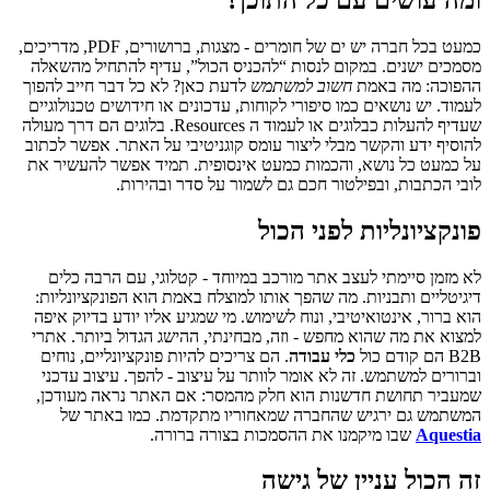
כמעט בכל חברה יש ים של חומרים - מצגות, ברושורים, PDF, מדריכים,
מסמכים ישנים. במקום לנסות “להכניס הכול”, עדיף להתחיל מהשאלה
ההפוכה: מה באמת
חשוב למשתמש
לדעת כאן? לא כל דבר חייב להפוך
לעמוד. יש נושאים כמו סיפורי לקוחות, עדכונים או חידושים טכנולוגיים
שעדיף להעלות כבלוגים או לעמוד ה Resources. בלוגים הם דרך מעולה
להוסיף ידע והקשר מבלי ליצור עומס קוגניטיבי על האתר. אפשר לכתוב
על כמעט כל נושא, והכמות כמעט אינסופית. תמיד אפשר להעשיר את
לובי הכתבות, ובפילטור חכם גם לשמור על סדר ובהירות.
פונקציונליות לפני הכול
לא מזמן סיימתי לעצב אתר מורכב במיוחד - קטלוגי, עם הרבה כלים
דיגיטליים ותבניות. מה שהפך אותו למוצלח באמת הוא הפונקציונליות:
הוא ברור, אינטואיטיבי, ונוח לשימוש. מי שמגיע אליו יודע בדיוק איפה
למצוא את מה שהוא מחפש - וזה, מבחינתי, ההישג הגדול ביותר. אתרי
B2B הם קודם כול
כלי עבודה
. הם צריכים להיות פונקציונליים, נוחים
וברורים למשתמש. זה לא אומר לוותר על עיצוב - להפך. עיצוב עדכני
שמעביר תחושת חדשנות הוא חלק מהמסר: אם האתר נראה מעודכן,
המשתמש גם ירגיש שהחברה שמאחוריו מתקדמת. כמו באתר של
Aquestia
שבו מיקמנו את ההסמכות בצורה ברורה.
זה הכול עניין של גישה