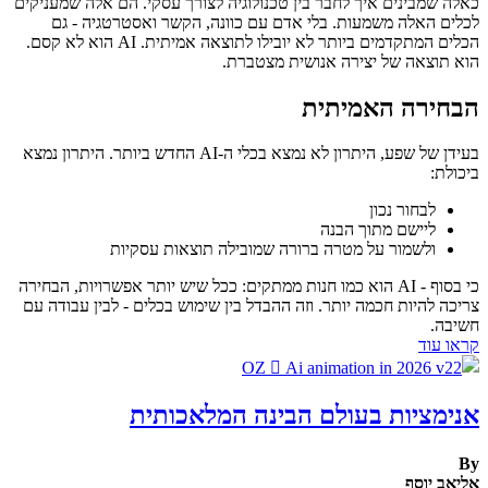
כאלה שמבינים איך לחבר בין טכנולוגיה לצורך עסקי. הם אלה שמעניקים
לכלים האלה משמעות. בלי אדם עם כוונה, הקשר ואסטרטגיה - גם
הכלים המתקדמים ביותר לא יובילו לתוצאה אמיתית. AI הוא לא קסם.
הוא תוצאה של יצירה אנושית מצטברת.
הבחירה האמיתית
בעידן של שפע, היתרון לא נמצא בכלי ה-AI החדש ביותר. היתרון נמצא
ביכולת:
לבחור נכון
ליישם מתוך הבנה
ולשמור על מטרה ברורה שמובילה תוצאות עסקיות
כי בסוף - AI הוא כמו חנות ממתקים: ככל שיש יותר אפשרויות, הבחירה
צריכה להיות חכמה יותר. וזה ההבדל בין שימוש בכלים - לבין עבודה עם
חשיבה.
קראו עוד
אנימציות בעולם הבינה המלאכותית
By
אליאב יוסף