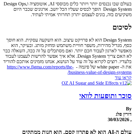
בעולם שבו נכנסים יותר ויותר כלים מבוססי AI, אוטומציה וDesign Ops,
Design System הופך לבסיס שעליו הכל יושב. ארגונים שכבר היום
משקיעים בזה, בונים לעצמם יתרון תחרותי אמיתי לעתיד.
לסיכום
Design System הוא לא פרויקט עיצוב. הוא השקעה עסקית. הוא חוסך
כסף, מגדיל מהירות, משפר חוויית משתמש ומחזק מותג. ובעיקר, הוא
מאפשר לארגון לעבוד חכם יותר. ואם מסתכלים על זה ככה, השאלה כבר
לא האם צריך Design System. אלא איך אפשר להרשות לעצמנו לעבוד
בלעדיו. רוצים לקרוא על זה עוד על הנושא, אנחנו מזמינים אותכם להוריד
את ה- white paper של פיגמה -
https://www.figma.com/reports/the-
business-value-of-design-systems/
קראו עוד
סוכר ותופעות לוואי
By
דורין פלג
, 30/03/2026
עולם ה-AI הוא לא פתרון קסם, הוא חנות ממתקים