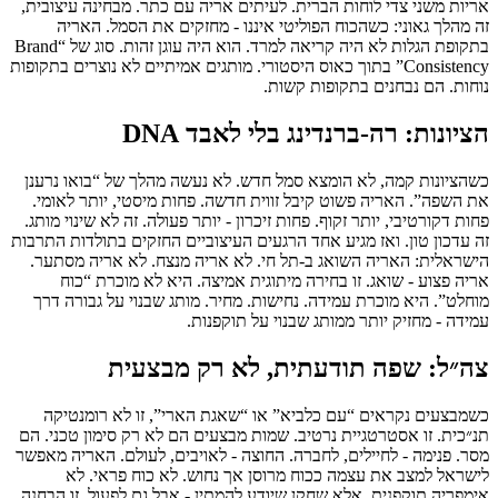
אריות משני צדי לוחות הברית. לעיתים אריה עם כתר. מבחינה עיצובית,
זה מהלך גאוני: כשהכוח הפוליטי איננו - מחזקים את הסמל. האריה
בתקופת הגלות לא היה קריאה למרד. הוא היה עוגן זהות. סוג של “Brand
Consistency” בתוך כאוס היסטורי. מותגים אמיתיים לא נוצרים בתקופות
נוחות. הם נבחנים בתקופות קשות.
הציונות: רה-ברנדינג בלי לאבד DNA
כשהציונות קמה, לא הומצא סמל חדש. לא נעשה מהלך של “בואו נרענן
את השפה”. האריה פשוט קיבל זווית חדשה. פחות מיסטי, יותר לאומי.
פחות דקורטיבי, יותר זקוף. פחות זיכרון - יותר פעולה. זה לא שינוי מותג.
זה עדכון טון. ואז מגיע אחד הרגעים העיצוביים החזקים בתולדות התרבות
הישראלית: האריה השואג ב-תל חי. לא אריה מנצח. לא אריה מסתער.
אריה פצוע - שואג. זו בחירה מיתוגית אמיצה. היא לא מוכרת “כוח
מוחלט”. היא מוכרת עמידה. נחישות. מחיר. מותג שבנוי על גבורה דרך
עמידה - מחזיק יותר ממותג שבנוי על תוקפנות.
צה״ל: שפה תודעתית, לא רק מבצעית
כשמבצעים נקראים “עם כלביא” או “שאגת הארי”, זו לא רומנטיקה
תנ״כית. זו אסטרטגיית נרטיב. שמות מבצעים הם לא רק סימון טכני. הם
מסר. פנימה - לחיילים, לחברה. החוצה - לאויבים, לעולם. האריה מאפשר
לישראל למצב את עצמה ככוח מרוסן אך נחוש. לא כוח פראי. לא
אימפריה תוקפנית. אלא שחקן שיודע להמתין - אבל גם לפעול. זו הבחנה