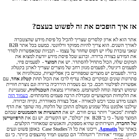
אז איך הופכים את זה לפשוט בעצם
?
אתר הוא לא ארון קלסרים שצריך להכיל כל פיסת מידע שהצטברה
לאורך השנים. הוא צריך להיות ממוקד ורלוונטי. כמעט בכל אתר B2B
שאני עובדת עליו יש דפוס שחוזר על עצמו – תבניות שמאפשרות לסדר
את המידע בצורה ברורה. וברגע שכל פיסת מידע יודעת למצוא את
המקום שלה, הכול מתחיל להסתדר. יש את
המוצר
- לפעמים פיזי,
לפעמים דיגיטלי, לפעמים מגוון רחב של מוצרים שצריך לארגן בקטלוג
ברור. לפעמים יש מוצרים שמפוזרים בין אפליקציות, טכנולוגיות או
פתרונות שונים ובמקרים כאלה עדיף לרכז את הכול תחת
קטלוג אחד
, עם
אפשרות לפילטור חכם. כך גם נשמרת היררכיה ברורה וגם נוצרת חוויית
שימוש רציפה ונוחה למשתמש. מאחוריו נמצאת
הטכנולוגיה,
שמעניינת
את הלקוחות המקצועיים ומבדלת הרבה פעמים מהמתחים.
בעמוד הזה
הצגנו מידע טכני ויבש לכאורה - אבל בצורה מאווררת, נקייה וברורה.
שילבנו אלמנט נגלל שמגיע מעולם התוכן של הלקוח, מה שהפך את הדף
לפחות "מכאני" ויותר נעים וזורם. יש את
התעשיות או הסגמנטים
שבהם
המוצר פועל - כי ב־B2B אין “כולם”, יש הקשרים. יש גם את
הרפיוטיישן
של החברה
, השירותים שהיא מספקת, והאנשים שמאחורי הקלעים.
באתר של
Agmatix
, ריכזנו את כל ה־Case Studies באופן פשוט ונעים
לניווט. עמודי “אודות” ו“הנהלה” הם כמעט תמיד מהנצפים ביותר. כי גם