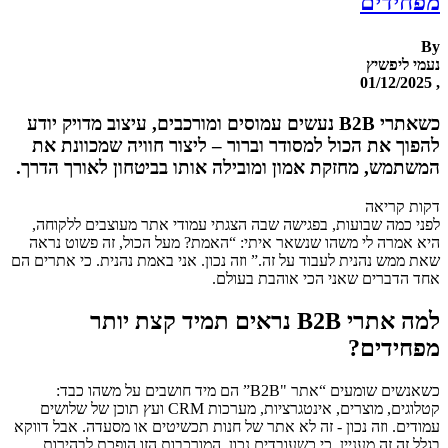
מפחידים
By
נעמי ליפשיץ
, 01/12/2025
כשאתרי B2B נעשים עמוסים ומורכבים, עיצוב מדויק יודע
להפוך את הכול למסודר וברור – ליצור חוויה שמכוונת את
המשתמש, מחזקת אמון ומובילה אותו בביטחון לאורך הדרך.
דקות קריאה
לפני כמה שבועות, בפגישה שבה הצגתי עמודי אתר מעוצבים ללקוחה,
היא אמרה לי משהו שנשאר איתי: “האמת? מעל הכול, זה פשוט נראה
שאת ממש נהנית לעבוד על זה.” וזה נכון. אני באמת נהנית. כי אתרים הם
אחד הדברים שאני הכי אוהבת בעולם.
למה אתרי
B2B
נראים תמיד קצת יותר
מפחידים
?
כשאנשים שומעים “אתר "B2B” הם מיד חושבים על משהו כבד:
קטלוגים, מוצרים, אינטגרציות, מערכות CRM ועץ תוכן של שלושים
עמודים. וזה נכון - זה לא אתר של חנות תכשיטים או מסעדה. אבל דווקא
בגלל זה זה מעניין. כי כשעובדים נכון, המורכבות הזו הופכת לבהירות.