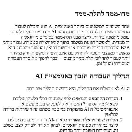
מדו-ממד לתלת-ממד
אחד השינויים המשפיעים ביותר באנימציית AI הוא היכולת לעבור
מתמונות שטוחות לסצנות מרחביות. מנועי AI מודרניים יכולים להפיק
עומק מתמונה בודדת, לייצר מבני תלת-ממד בסיסיים מוויזואליה
דו-ממדית, ולאפשר תנועת מצלמה בתוך קומפוזיציות סטטיות. עבור מותגי
B2B המוכרים חומרה מורכבת או מכשור רפואי, זהו צעד מהפכני. הוא
מאפשר למעצבי תנועה להתחיל עם אינטואיציה וסקיצות, ורק מאוחר
יותר לעבור לתהליכי תלת-ממד מובנים – ובכך להפוך את סדר העבודה
המסורתי והגוזל זמן.
תהליך העבודה הנכון באנימציית AI
ה-AI לא מבטלת את התהליך, היא דורשת תהליך טוב יותר.
הגדרת הקונספט והנרטיב
:
לפני שנוגעים בכלי כלשהו, עליכם
לשאול: מה הסיפור? האם הוא קולנועי, שובב, מופשט או
אינפורמטיבי? ה AI מתפקדת במיטבה כשהכוונה היצירתית ברורה
לחלוטין.
חקירת שפה ויזואלית ואווירה
:
כאן ה-AI זורחת. מעצבים יכולים
לייצר במהירות סגנונות ויזואליים, לבחון תאורה ולבדוק קצב. בשלב
זה, המהירות חשובה יותר מהדיוק.