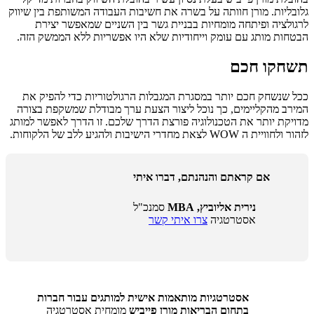
גלובליות. מורן חוותה על בשרה את חשיבות העבודה המשותפת בין שיווק
לרגולציה ופיתחה מומחיות בבניית גשר בין השניים שמאפשר יצירת
הבטחות מותג עם עומק וייחודיות שלא היו אפשריות ללא הממשק הזה.
תשחקו חכם
ככל שנשחק חכם יותר במסגרת המגבלות הרגולטוריות כדי להפיק את
המירב מהקליימים, כך נוכל ליצור הצעת ערך מבודלת שמשקפת בצורה
מדויקת יותר את הטכנולוגיה פורצת הדרך שלכם. זו הדרך לאפשר למותג
לזהור ולחוויית ה WOW לצאת מחדרי הישיבות ולהגיע ללב של הלקוחות.
אם קראתם והנהנתם, דברו איתי
נירית אליוביץ, MBA
סמנכ"ל
אסטרטגיה
צרו איתי קשר
אסטרטגיות מותאמות אישית למותגים עבור חברות
בתחום הבריאות
מורן פייביש
מומחית אסטרטגיה