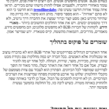
בעולם B2B אנשים מחפשים אנשים. הם רוצים לראות פנים, להבין מי
עומד מאחורי החברה, ולפעמים אפילו לזהות מישהו שהם מכירים. תראו
איזה עמוד אודות חדשני עשינו פה:
trendlineslabs
הוא חדשני כי הוא
לא סתם “אודות” - הוא מספר סיפור. מותג הוא סיפור, וזה בדיוק מה
שהיוזר מרגיש כאן: מסע קצר וברור שמציג את החברה דרך נרטיב, ולא
דרך טקסטים יבשים. ויש את אחד החלקים החשובים ביותר -
מאגרי
הידע
. לקוחות של חברות B2B לא מחפשים סלוגנים; הם מחפשים מידע.
מאמרים, מדריכים, דוגמאות מהשטח, קייס סטאדיז. ידע שמייצר אמון.
שומרים על פוקוס בתהליך
אחד האתגרים הגדולים בפרויקטים של אתרי B2B הוא לא בהכרח עיצוב
או טכנולוגיה אלא האנשים. בכל חברה יש כמה מחלקות עם נקודת מבט
שונה: שיווק, מכירות, מוצר, שירות, הנהלה. לכל אחד יש מה להגיד
ובצדק. אבל אם כל אחד רואה את האתר כשלו, מהר מאוד זה הופך
לפרויקט שמתפזר לכל הכיוונים. הפתרון הוא לעבוד עם צוות מצומצם של
מקבלי החלטות: שלוש עד ארבע פרסונות מפתח שמייצגות את הצרכים
המרכזיים. הן לא חייבות להסכים על הכול, אבל כן לדבר באותה שפה
ולהחזיק באותה מטרה. כשיש ליבה כזו, כל החלטה בהמשך נעשית
פשוטה יותר.
ומה עושים עם כל התוכן
?