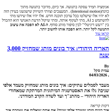
אנימציה תמיד עסקה בתנועה. אך כיום, מדובר בתנועה מתוך
כוונה(Intentional motion) . המעצבים וצוותי השיווק שישגשגו בעידן הזה
לא יהיו אלו שישלטו בכל עדכון תוכנה חדש. אלו יהיו אלו שידעו מתי
להשתמש ב AI, מתי לעקוף אותה, ומתי שיקול הדעת האנושי הוא ההבדל
בין "רעש דיגיטלי" לבין סיפור מותג סוחף.
ה-AI לא הפכה את עיצוב
התנועה לקל יותר. היא הפכה אותו לחשוב יותר.
קראו עוד
האריה היהודי: איך בונים מותג שמחזיק 3,000
שנה
By
עמית סקל
, 04/03/2026
מעבר לסמלים עתיקים: איך בונים מותג שמחזיק מעמד אלפי
שנים? גלו את האסטרטגיה המיתוגית המרתקת שמאחורי
האריה היהודי – מהתנ"ך ועד לשדה הקרב המודרני.
דקות קריאה
איך בונים מותג ששורד אלפי שנים?
אם אתם שואלים את עצמכם איך