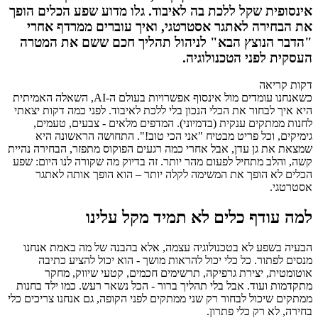
אינסופית שקל ללכת בה לאיבוד. גלו מדוע שפע הכלים הופך
את הבחירה לאתגר אסטרטגי, ואיך עוברים ממרדף אחרי
"הדבר הנוצץ הבא" לניהול תהליך חכם ששם את המטרה
העסקית לפני הטכנולוגיה.
דקות קריאה
כשאנחנו עומדים מול אינסוף אפשרויות בעולם ה-AI, השאלה האמיתית
היא איך לבחור את הכלי הנכון בלי ללכת לאיבוד. לפני כמה דקות יצאתי
לחנות ממתקים ענקית (בדמיוני). המדפים מלאים - צבעים, טעמים,
גימיקים, וכל פריט מבטיח "אני הכי טוב!". התחושה הראשונה היא
שמצאת את גן עדן, אבל אחרי כמה רגעים הפוקוס מתפזר, הבחירה נהיית
קשה, והלב מתחיל לפעום מהר יותר. זה בדיוק מה שקורה לנו היום: שפע
הכלים לא הופך את המשימה לקלה יותר – הוא הופך אותה לאתגר
אסטרטגי.
למה עודף כלים לא תמיד מקל עלינו
הבעיה בשפע לא בטכנולוגיה עצמה, אלא בהבנה של מה באמת אנחנו
מנסים לפתור. כל כלי יכול להראות מושך - הוא יכול להציע כתיבה
אוטומטית, יצירת גרפיקה, תרשימים חכמים, קטעי שיווק, מחקר
מתקדמות ועוד. אבל בלי תהליך ברור - הכל נשאר רעש. כמו ילד בחנות
ממתקים שיכול לבחור רק שני ממתקים לפני הקופה, גם אנחנו צריכים כלי
בחירה, לא רק כלי פתרון.