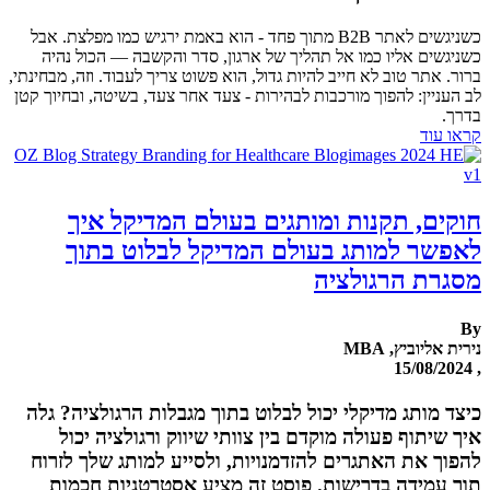
כשניגשים לאתר B2B מתוך פחד - הוא באמת ירגיש כמו מפלצת. אבל
כשניגשים אליו כמו אל תהליך של ארגון, סדר והקשבה — הכול נהיה
ברור. אתר טוב לא חייב להיות גדול, הוא פשוט צריך לעבוד. וזה, מבחינתי,
לב העניין: להפוך מורכבות לבהירות - צעד אחר צעד, בשיטה, ובחיוך קטן
בדרך.
קראו עוד
חוקים, תקנות ומותגים בעולם המדיקל איך
לאפשר למותג בעולם המדיקל לבלוט בתוך
מסגרת הרגולציה
By
נירית אליוביץ, MBA
, 15/08/2024
כיצד מותג מדיקלי יכול לבלוט בתוך מגבלות הרגולציה? גלה
איך שיתוף פעולה מוקדם בין צוותי שיווק ורגולציה יכול
להפוך את האתגרים להזדמנויות, ולסייע למותג שלך לזרוח
תוך עמידה בדרישות. פוסט זה מציע אסטרטגיות חכמות